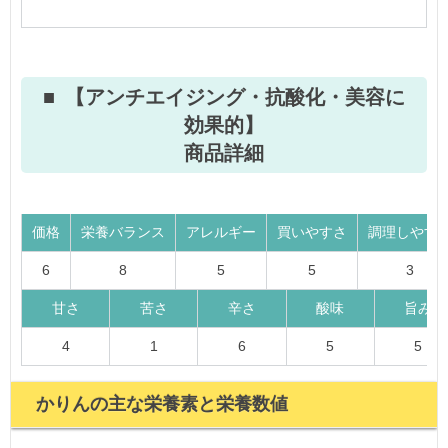
【アンチエイジング・抗酸化・美容に
効果的】
商品詳細
価格
栄養バランス
アレルギー
買いやすさ
調理しやす
6
8
5
5
3
甘さ
苦さ
辛さ
酸味
旨み
4
1
6
5
5
かりんの主な栄養素と栄養数値