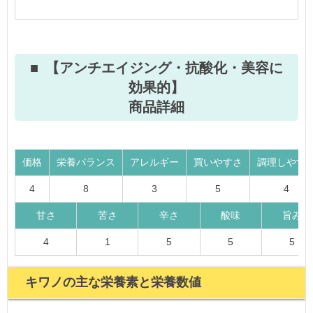
【アンチエイジング・抗酸化・美容に
効果的】
商品詳細
価格
栄養バランス
アレルギー
買いやすさ
調理しやす
4
8
3
5
4
甘さ
苦さ
辛さ
酸味
旨み
4
1
5
5
5
キワノの主な栄養素と栄養数値