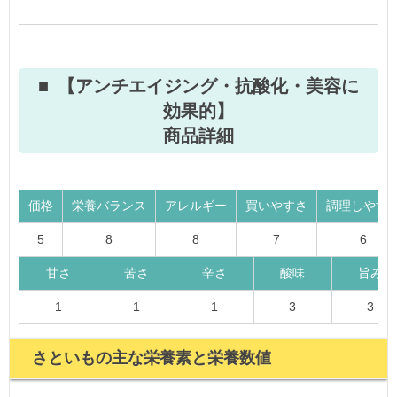
【アンチエイジング・抗酸化・美容に
効果的】
商品詳細
価格
栄養バランス
アレルギー
買いやすさ
調理しやす
5
8
8
7
6
甘さ
苦さ
辛さ
酸味
旨み
1
1
1
3
3
さといもの主な栄養素と栄養数値