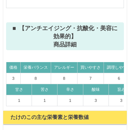
【アンチエイジング・抗酸化・美容に
効果的】
商品詳細
価格
栄養バランス
アレルギー
買いやすさ
調理しやす
3
8
8
7
6
甘さ
苦さ
辛さ
酸味
旨み
1
1
1
3
3
たけのこの主な栄養素と栄養数値