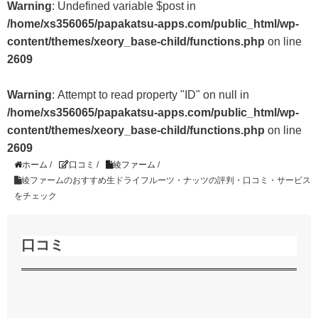
Warning
: Undefined variable $post in
/home/xs356065/papakatsu-apps.com/public_html/wp-
content/themes/xeory_base-child/functions.php
on line
2609
Warning
: Attempt to read property "ID" on null in
/home/xs356065/papakatsu-apps.com/public_html/wp-
content/themes/xeory_base-child/functions.php
on line
2609
ホーム
/
口コミ
/
綾ファーム
/
綾ファームのおすすめ生ドライフルーツ・ナッツの評判・口コミ・サービス
をチェック
口コミ