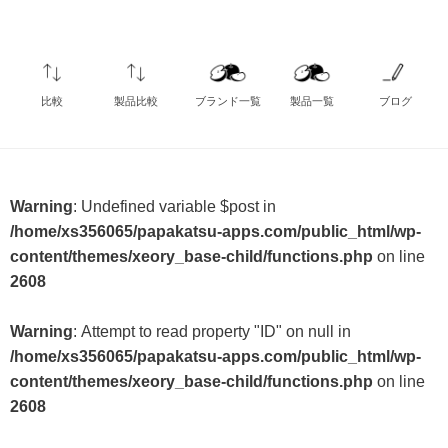
比較
製品比較
ブランド一覧
製品一覧
ブログ
Warning
: Undefined variable $post in
/home/xs356065/papakatsu-apps.com/public_html/wp-
content/themes/xeory_base-child/functions.php
on line
2608
Warning
: Attempt to read property "ID" on null in
/home/xs356065/papakatsu-apps.com/public_html/wp-
content/themes/xeory_base-child/functions.php
on line
2608