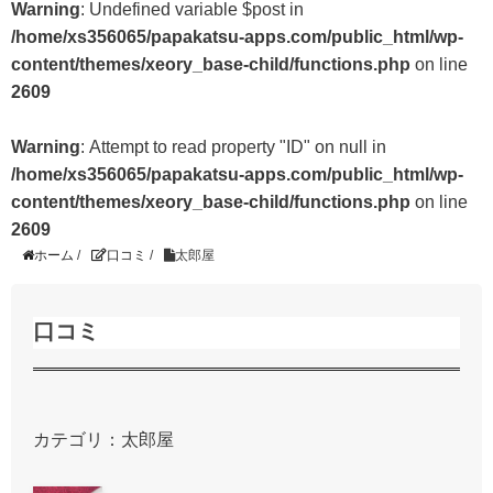
Warning
: Undefined variable $post in
/home/xs356065/papakatsu-apps.com/public_html/wp-
content/themes/xeory_base-child/functions.php
on line
2609
Warning
: Attempt to read property "ID" on null in
/home/xs356065/papakatsu-apps.com/public_html/wp-
content/themes/xeory_base-child/functions.php
on line
2609
ホーム
/
口コミ
/
太郎屋
口コミ
カテゴリ：太郎屋