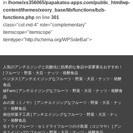
in
/home/xs356065/papakatsu-apps.com/public_html/wp-
content/themes/xeory_base/lib/functions/bzb-
functions.php
on line
301
class="col-md-4" role="complementary"
itemscope="itemscope"
itemtype="http://schema.org/WPSideBar">
人気のアンチエジングと抗酸化に効果的な食品や栄要素をおすすめ！
| フルーツ・野菜・大豆・ナッツ・発酵食品
ベジタス | アンチエイジングなフルーツ・野菜・大豆・ナッツ・発酵
食品
綾Farm | アンチエイジングなフルーツ・野菜・大豆・ナッツ・発酵食
品
みの屋（ミノヤ） | アンチエイジングなフルーツ・野菜・大豆・ナッ
ツ・発酵食品
南信州菓子工房 | アンチエイジングなフルーツ・野菜・大豆・ナッ
ツ・発酵食品
生ドライフルーツ・セミドライフルーツの小島屋（コジマヤ） | アン
チエイジングなフルーツ・野菜・大豆・ナッツ・発酵食品