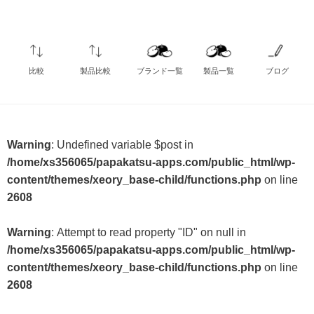
比較
製品比較
ブランド一覧
製品一覧
ブログ
Warning
: Undefined variable $post in
/home/xs356065/papakatsu-apps.com/public_html/wp-
content/themes/xeory_base-child/functions.php
on line
2608
Warning
: Attempt to read property "ID" on null in
/home/xs356065/papakatsu-apps.com/public_html/wp-
content/themes/xeory_base-child/functions.php
on line
2608