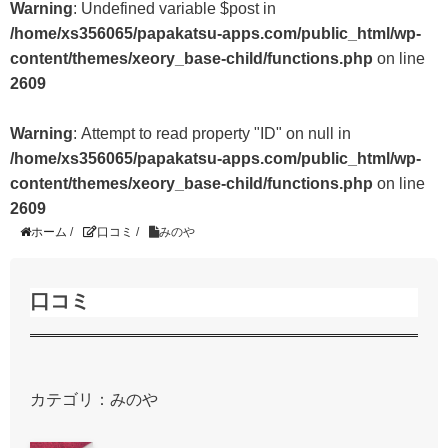
Warning
: Undefined variable $post in
/home/xs356065/papakatsu-apps.com/public_html/wp-
content/themes/xeory_base-child/functions.php
on line
2609
Warning
: Attempt to read property "ID" on null in
/home/xs356065/papakatsu-apps.com/public_html/wp-
content/themes/xeory_base-child/functions.php
on line
2609
ホーム
/
口コミ
/
みのや
口コミ
カテゴリ：みのや