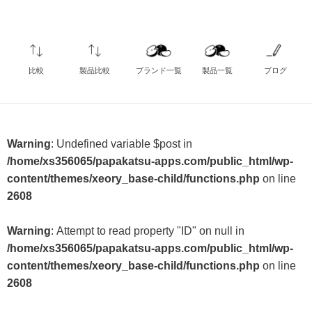
比較
製品比較
ブランド一覧
製品一覧
ブログ
Warning
: Undefined variable $post in
/home/xs356065/papakatsu-apps.com/public_html/wp-
content/themes/xeory_base-child/functions.php
on line
2608
Warning
: Attempt to read property "ID" on null in
/home/xs356065/papakatsu-apps.com/public_html/wp-
content/themes/xeory_base-child/functions.php
on line
2608