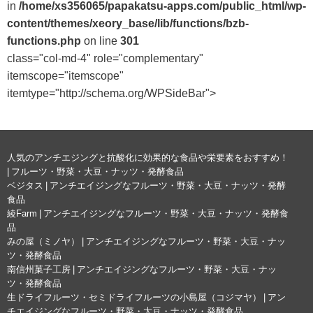
in
/home/xs356065/papakatsu-apps.com/public_html/wp-
content/themes/xeory_base/lib/functions/bzb-
functions.php
on line
301
class="col-md-4" role="complementary"
itemscope="itemscope"
itemtype="http://schema.org/WPSideBar">
人気のアンチエジングと抗酸化に効果的な食品や栄要素をおすすめ！
| フルーツ・野菜・大豆・ナッツ・発酵食品
ベジタス | アンチエイジングなフルーツ・野菜・大豆・ナッツ・発酵
食品
綾Farm | アンチエイジングなフルーツ・野菜・大豆・ナッツ・発酵食
品
みの屋（ミノヤ） | アンチエイジングなフルーツ・野菜・大豆・ナッ
ツ・発酵食品
南信州菓子工房 | アンチエイジングなフルーツ・野菜・大豆・ナッ
ツ・発酵食品
生ドライフルーツ・セミドライフルーツの小島屋（コジマヤ） | アン
チエイジングなフルーツ・野菜・大豆・ナッツ・発酵食品