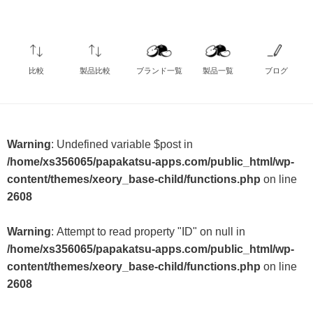
比較
製品比較
ブランド一覧
製品一覧
ブログ
Warning
: Undefined variable $post in
/home/xs356065/papakatsu-apps.com/public_html/wp-
content/themes/xeory_base-child/functions.php
on line
2608
Warning
: Attempt to read property "ID" on null in
/home/xs356065/papakatsu-apps.com/public_html/wp-
content/themes/xeory_base-child/functions.php
on line
2608