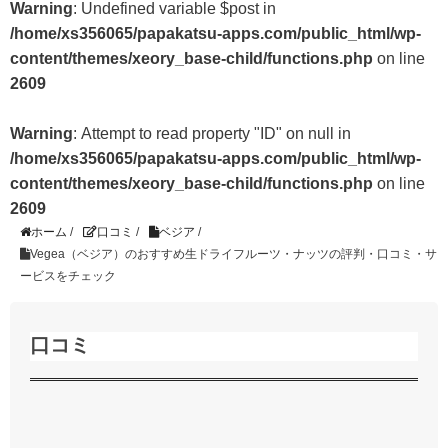
Warning
: Undefined variable $post in
/home/xs356065/papakatsu-apps.com/public_html/wp-
content/themes/xeory_base-child/functions.php
on line
2609
Warning
: Attempt to read property "ID" on null in
/home/xs356065/papakatsu-apps.com/public_html/wp-
content/themes/xeory_base-child/functions.php
on line
2609
ホーム
/
口コミ
/
ベジア
/
Vegea（ベジア）のおすすめ生ドライフルーツ・ナッツの評判・口コミ・サ
ービスをチェック
口コミ