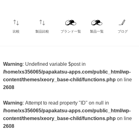
比較
製品比較
ブランド一覧
製品一覧
ブログ
Warning
: Undefined variable $post in
/home/xs356065/papakatsu-apps.com/public_html/wp-
content/themes/xeory_base-child/functions.php
on line
2608
Warning
: Attempt to read property "ID" on null in
/home/xs356065/papakatsu-apps.com/public_html/wp-
content/themes/xeory_base-child/functions.php
on line
2608