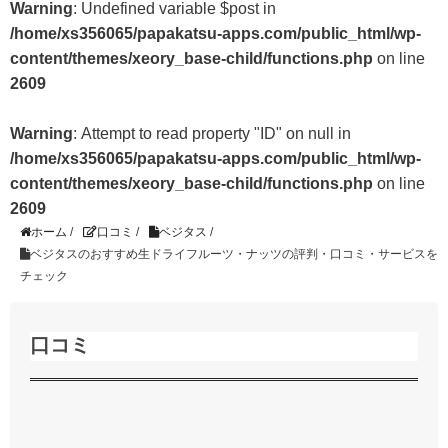
Warning
: Undefined variable $post in
/home/xs356065/papakatsu-apps.com/public_html/wp-
content/themes/xeory_base-child/functions.php
on line
2609
Warning
: Attempt to read property "ID" on null in
/home/xs356065/papakatsu-apps.com/public_html/wp-
content/themes/xeory_base-child/functions.php
on line
2609
ホーム
/
口コミ
/
ベジタス
/
ベジタスのおすすめ生ドライフルーツ・ナッツの評判・口コミ・サービスを
チェック
口コミ